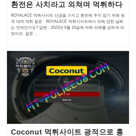
환전은 사치라고 외쳐며 먹튀하다
ROYALACE 먹튀사이트 신념을 가지고 환전해 주지 않기 위해 핑
계 대며 먹튀 질문 : ROYALACE 먹튀사이트에서 피해 당한 날짜
는 언제인가요? 답변 : 2023년 6월 15일에 먹튀 피해를 당하게 되
었어요. 질문 :…
Coconut 먹튀사이트 광적으로 홍