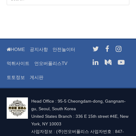
Es
to
clo
the
sea
pan
HOME
공지사항
안전놀이터
먹튀사이트
언오버폴리스TV
토토정보
게시판
Head Office : 95-5 Cheongdam-dong, Gangnam-
gu, Seoul, South Korea
United States Branch : 336 E 15th street #4E, New
York, NY 10003
사업자정보 : (주)언오버폴리스 사업자번호 : 847-