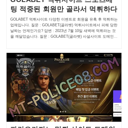
팅 적중된 회원만 골라서 먹튀하다
GOLABET 먹튀사이트 다양한 이벤트로 회원을 유혹 후 먹튀하는
업체입니다. 질문 : GOLABET(골라벳) 먹튀사이트에서 피해 당한
날짜는 언제인가요? 답변 : 2023년 7월 10일 새벽에 먹튀라는 것
을 깨달았습니다. 질문 : GOLABET(골라벳) 사설사이트 도메인…