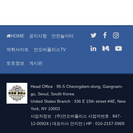
clo
the
sea
pan
HOME
공지사항
안전놀이터
먹튀사이트
언오버폴리스TV
토토정보
게시판
Head Office : 95-5 Cheongdam-dong, Gangnam-
gu, Seoul, South Korea
United States Branch : 336 E 15th street #4E, New
York, NY 10003
사업자정보 : (주)언오버폴리스 사업자번호 : 847-
12-00924 | 대표이사 안지만 | HP : 010-2157-5969