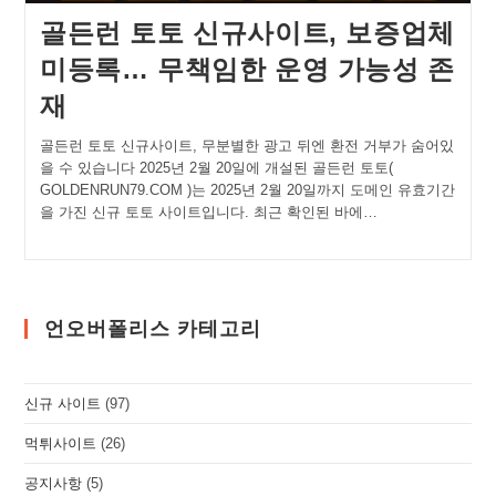
골든런 토토 신규사이트, 보증업체
미등록… 무책임한 운영 가능성 존
재
골든런 토토 신규사이트, 무분별한 광고 뒤엔 환전 거부가 숨어있
을 수 있습니다 2025년 2월 20일에 개설된 골든런 토토(
GOLDENRUN79.COM )는 2025년 2월 20일까지 도메인 유효기간
을 가진 신규 토토 사이트입니다. 최근 확인된 바에…
언오버폴리스 카테고리
신규 사이트
(97)
먹튀사이트
(26)
공지사항
(5)