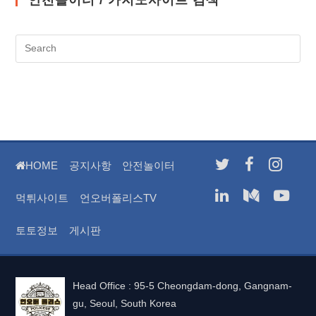
Pre
Es
to
clo
the
sea
pan
HOME
공지사항
안전놀이터
먹튀사이트
언오버폴리스TV
토토정보
게시판
Head Office : 95-5 Cheongdam-dong, Gangnam-
gu, Seoul, South Korea