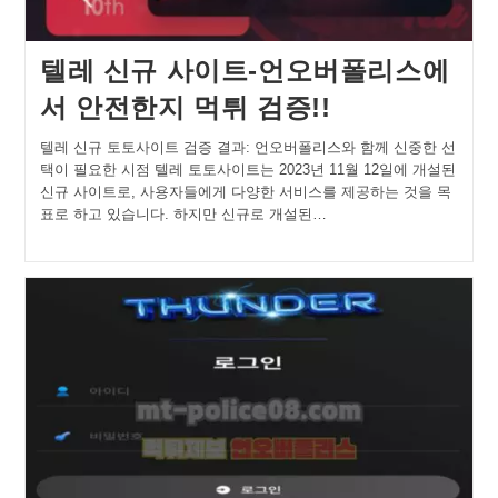
텔레 신규 사이트-언오버폴리스에
서 안전한지 먹튀 검증!!
텔레 신규 토토사이트 검증 결과: 언오버폴리스와 함께 신중한 선
택이 필요한 시점 텔레 토토사이트는 2023년 11월 12일에 개설된
신규 사이트로, 사용자들에게 다양한 서비스를 제공하는 것을 목
표로 하고 있습니다. 하지만 신규로 개설된…