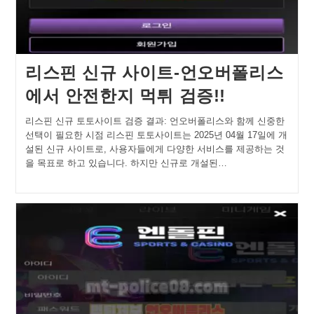
리스핀 신규 사이트-언오버폴리스
에서 안전한지 먹튀 검증!!
리스핀 신규 토토사이트 검증 결과: 언오버폴리스와 함께 신중한
선택이 필요한 시점 리스핀 토토사이트는 2025년 04월 17일에 개
설된 신규 사이트로, 사용자들에게 다양한 서비스를 제공하는 것
을 목표로 하고 있습니다. 하지만 신규로 개설된…