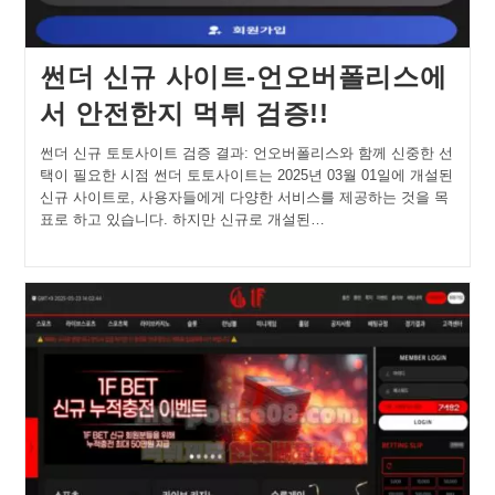
썬더 신규 사이트-언오버폴리스에
서 안전한지 먹튀 검증!!
썬더 신규 토토사이트 검증 결과: 언오버폴리스와 함께 신중한 선
택이 필요한 시점 썬더 토토사이트는 2025년 03월 01일에 개설된
신규 사이트로, 사용자들에게 다양한 서비스를 제공하는 것을 목
표로 하고 있습니다. 하지만 신규로 개설된…