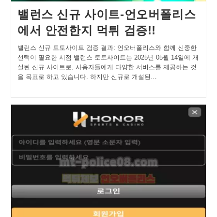
밸런스 신규 사이트-언오버폴리스
에서 안전한지 먹튀 검증!!
밸런스 신규 토토사이트 검증 결과: 언오버폴리스와 함께 신중한
선택이 필요한 시점 밸런스 토토사이트는 2025년 05월 14일에 개
설된 신규 사이트로, 사용자들에게 다양한 서비스를 제공하는 것
을 목표로 하고 있습니다. 하지만 신규로 개설된…