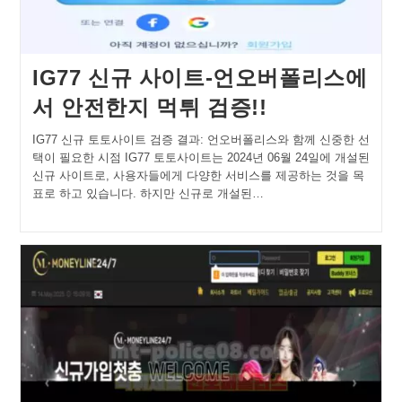
IG77 신규 사이트-언오버폴리스에
서 안전한지 먹튀 검증!!
IG77 신규 토토사이트 검증 결과: 언오버폴리스와 함께 신중한 선
택이 필요한 시점 IG77 토토사이트는 2024년 06월 24일에 개설된
신규 사이트로, 사용자들에게 다양한 서비스를 제공하는 것을 목
표로 하고 있습니다. 하지만 신규로 개설된…