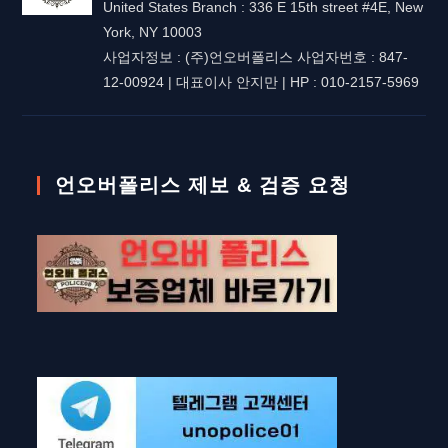
United States Branch : 336 E 15th street #4E, New
York, NY 10003
사업자정보 : (주)언오버폴리스 사업자번호 : 847-
12-00924 | 대표이사 안지만 | HP : 010-2157-5969
언오버폴리스 제보 & 검증 요청