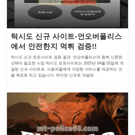
턱시도 신규 사이트-언오버폴리스
에서 안전한지 먹튀 검증!!
턱시도 신규 토토사이트 검증 결과: 언오버폴리스와 함께 신중한
선택이 필요한 시점 턱시도 토토사이트는 2025년 04월 02일에 개
설된 신규 사이트로, 사용자들에게 다양한 서비스를 제공하는 것
을 목표로 하고 있습니다. 하지만 신규로 개설된…