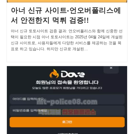
아너 신규 사이트-언오버폴리스에
서 안전한지 먹튀 검증!!
아너 신규 토토사이트 검증 결과: 언오버폴리스와 함께 신중한 선
택이 필요한 시점 아너 토토사이트는 2025년 04월 24일에 개설된
신규 사이트로, 사용자들에게 다양한 서비스를 제공하는 것을 목
표로 하고 있습니다. 하지만 신규로 개설된…