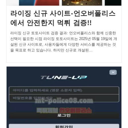
라이징 신규 사이트-언오버폴리스
에서 안전한지 먹튀 검증!!
라이징 신규 토토사이트 검증 결과: 언오버폴리스와 함께 신중한
선택이 필요한 시점 라이징 토토사이트는 2025년 05월 19일에 개
설된 신규 사이트로, 사용자들에게 다양한 서비스를 제공하는 것
을 목표로 하고 있습니다. 하지만 신규로 개설된…