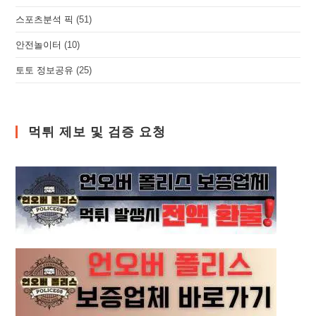
스포츠분석 픽
(51)
안전놀이터
(10)
토토 정보공유
(25)
먹튀 제보 및 검증 요청