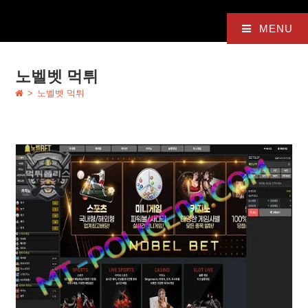
MENU
노벨벳 먹튀
>
노벨벳 먹튀