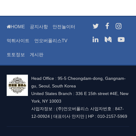
the
sea
pan
HOME
공지사항
안전놀이터
먹튀사이트
언오버폴리스TV
토토정보
게시판
Head Office : 95-5 Cheongdam-dong, Gangnam-
gu, Seoul, South Korea
United States Branch : 336 E 15th street #4E, New
York, NY 10003
사업자정보 : (주)언오버폴리스 사업자번호 : 847-
12-00924 | 대표이사 안지만 | HP : 010-2157-5969