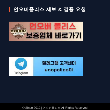
언오버폴리스 제보 & 검증 요청
© Since 2012 | 언오버폴리스 All Rights Reserved