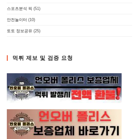
스포츠분석 픽
(51)
안전놀이터
(10)
토토 정보공유
(25)
먹튀 제보 및 검증 요청