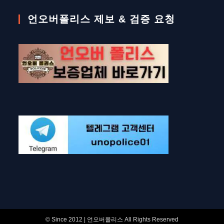
언오버폴리스 제보 & 검증 요청
© Since 2012 | 언오버폴리스 All Rights Reserved