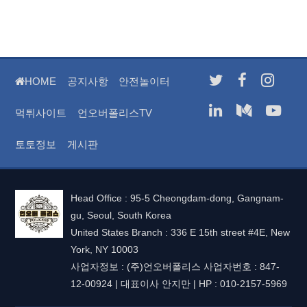
clo
the
sea
pan
HOME
공지사항
안전놀이터
먹튀사이트
언오버폴리스TV
토토정보
게시판
Head Office : 95-5 Cheongdam-dong, Gangnam-
gu, Seoul, South Korea
United States Branch : 336 E 15th street #4E, New
York, NY 10003
사업자정보 : (주)언오버폴리스 사업자번호 : 847-
12-00924 | 대표이사 안지만 | HP : 010-2157-5969