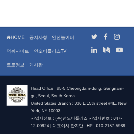
clo
the
sea
pan
HOME
공지사항
안전놀이터
먹튀사이트
언오버폴리스TV
토토정보
게시판
Head Office : 95-5 Cheongdam-dong, Gangnam-
gu, Seoul, South Korea
United States Branch : 336 E 15th street #4E, New
York, NY 10003
사업자정보 : (주)언오버폴리스 사업자번호 : 847-
12-00924 | 대표이사 안지만 | HP : 010-2157-5969