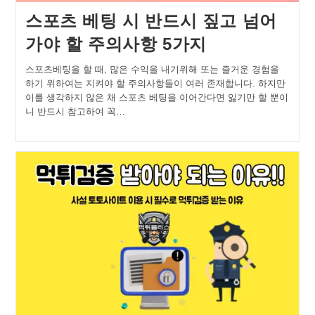
스포츠 베팅 시 반드시 짚고 넘어
가야 할 주의사항 5가지
스포츠베팅을 할 때, 많은 수익을 내기위해 또는 즐거운 경험을
하기 위하여는 지켜야 할 주의사항들이 여러 존재합니다. 하지만
이를 생각하지 않은 채 스포츠 베팅을 이어간다면 잃기만 할 뿐이
니 반드시 참고하여 꼭…