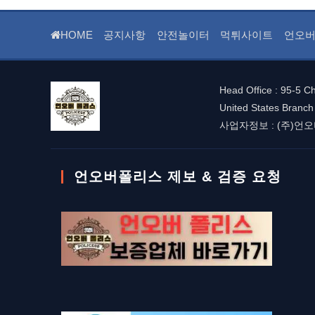
HOME
공지사항
안전놀이터
먹튀사이트
언오버
Head Office : 95-5 
United States Branch
사업자정보 : (주)언오버폴
언오버폴리스 제보 & 검증 요청