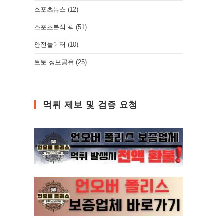
스포츠뉴스
(12)
스포츠분석 픽
(51)
안전놀이터
(10)
토토 정보공유
(25)
먹튀 제보 및 검증 요청