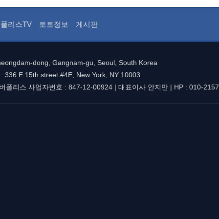
폴리스TV
토토정보
게시판
Cheongdam-dong, Gangnam-gu, Seoul, South Korea
 : 336 E 15th street #4E, New York, NY 10003
리스 사업자번호 : 847-12-00924 | 대표이사 안지만 | HP : 010-2157