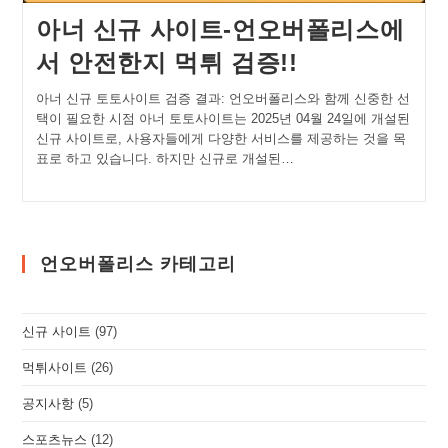
아너 신규 사이트-언오버폴리스에
서 안전한지 먹튀 검증!!
아너 신규 토토사이트 검증 결과: 언오버폴리스와 함께 신중한 선
택이 필요한 시점 아너 토토사이트는 2025년 04월 24일에 개설된
신규 사이트로, 사용자들에게 다양한 서비스를 제공하는 것을 목
표로 하고 있습니다. 하지만 신규로 개설된…
언오버폴리스 카테고리
신규 사이트
(97)
먹튀사이트
(26)
공지사항
(5)
스포츠뉴스
(12)