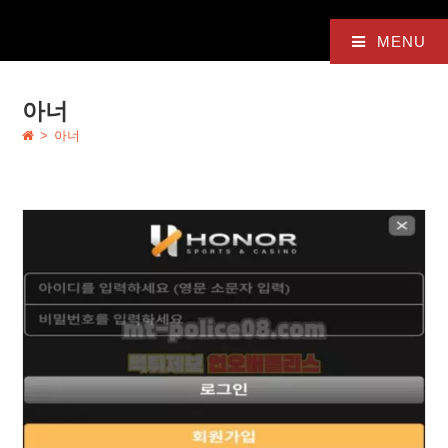
MENU
아너
>
아너