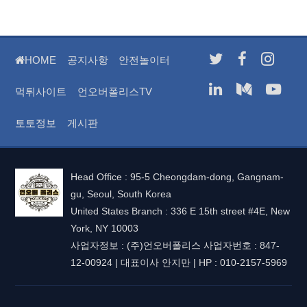
the
sea
pan
HOME
공지사항
안전놀이터
먹튀사이트
언오버폴리스TV
토토정보
게시판
Head Office : 95-5 Cheongdam-dong, Gangnam-
gu, Seoul, South Korea
United States Branch : 336 E 15th street #4E, New
York, NY 10003
사업자정보 : (주)언오버폴리스 사업자번호 : 847-
12-00924 | 대표이사 안지만 | HP : 010-2157-5969