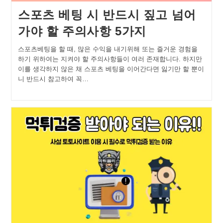
스포츠 베팅 시 반드시 짚고 넘어
가야 할 주의사항 5가지
스포츠베팅을 할 때, 많은 수익을 내기위해 또는 즐거운 경험을
하기 위하여는 지켜야 할 주의사항들이 여러 존재합니다. 하지만
이를 생각하지 않은 채 스포츠 베팅을 이어간다면 잃기만 할 뿐이
니 반드시 참고하여 꼭…