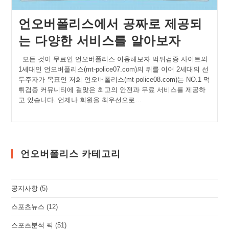
언오버폴리스에서 공짜로 제공되
는 다양한 서비스를 알아보자
모든 것이 무료인 언오버폴리스 이용해보자 먹튀검증 사이트의
1세대인 언오버폴리스(mt-police07.com)의 뒤를 이어 2세대의 선
두주자가 목표인 저희 언오버폴리스(mt-police08.com)는 NO.1 먹
튀검증 커뮤니티에 걸맞은 최고의 안전과 무료 서비스를 제공하
고 있습니다. 언제나 회원을 최우선으로…
언오버폴리스 카테고리
공지사항
(5)
스포츠뉴스
(12)
스포츠분석 픽
(51)