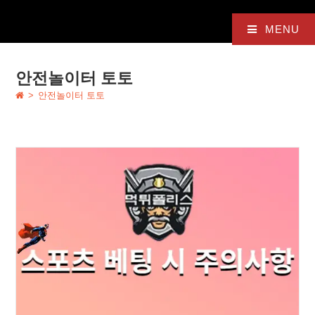
MENU
안전놀이터 토토
>
안전놀이터 토토