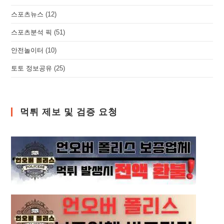
스포츠뉴스
(12)
스포츠분석 픽
(51)
안전놀이터
(10)
토토 정보공유
(25)
먹튀 제보 및 검증 요청