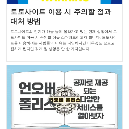
토토사이트 이용 시 주의할 점과
대처 방법
토토사이트의 인기가 하늘 높이 올라가고 있는 현재 상황에서 토
토사이트 이용 시 주의할 점을 소개해드리고자 합니다. 토토사이
트를 이용하려는 사람들의 이유는 다양하지만 아무것도 모르고
접하게 된다면 겪게 될 상황은 단 한 가지입니다.…