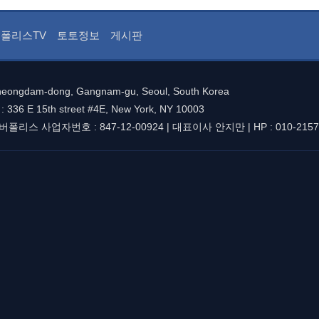
폴리스TV
토토정보
게시판
Cheongdam-dong, Gangnam-gu, Seoul, South Korea
 : 336 E 15th street #4E, New York, NY 10003
리스 사업자번호 : 847-12-00924 | 대표이사 안지만 | HP : 010-2157