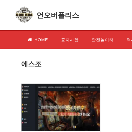
언오버폴리스
HOME
공지사항
안전놀이터
먹
에스조