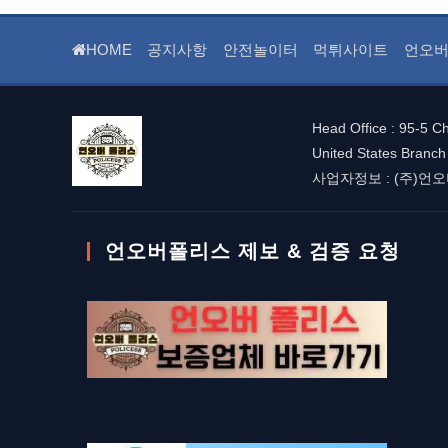
HOME
공지사항
안전놀이터
먹튀사이트
언오버
Head Office : 95-5 
United States Branch
사업자정보 : (주)언오버폴
언오버폴리스 제보 & 검증 요청