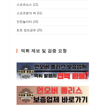
스포츠뉴스
(12)
스포츠분석 픽
(51)
안전놀이터
(10)
토토 정보공유
(25)
먹튀 제보 및 검증 요청