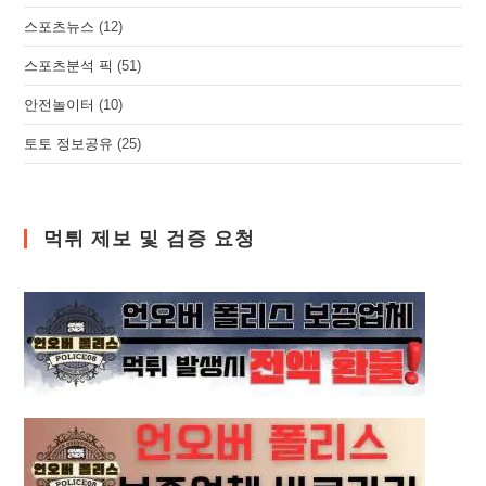
스포츠뉴스
(12)
스포츠분석 픽
(51)
안전놀이터
(10)
토토 정보공유
(25)
먹튀 제보 및 검증 요청