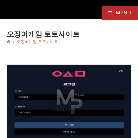
MENU
오징어게임 토토사이트
>
오징어게임 토토사이트