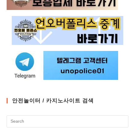
안전놀이터 / 카지노사이트 검색
Pre
Es
to