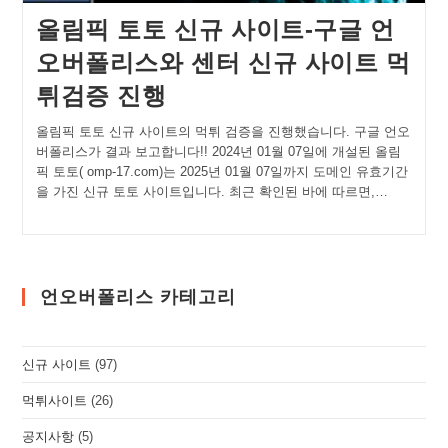
올림픽 토토 신규 사이트-구글 언
오버폴리스와 센터 신규 사이트 먹
튀검증 진행
올림픽 토토 신규 사이트의 먹튀 검증을 진행했습니다. 구글 언오
버폴리스가 결과 보고합니다!! 2024년 01월 07일에 개설된 올림
픽 토토( omp-17.com)는 2025년 01월 07일까지 도메인 유효기간
을 가진 신규 토토 사이트입니다. 최근 확인된 바에 따르면,…
언오버폴리스 카테고리
신규 사이트
(97)
먹튀사이트
(26)
공지사항
(5)