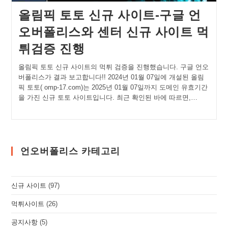
올림픽 토토 신규 사이트-구글 언
오버폴리스와 센터 신규 사이트 먹
튀검증 진행
올림픽 토토 신규 사이트의 먹튀 검증을 진행했습니다. 구글 언오
버폴리스가 결과 보고합니다!! 2024년 01월 07일에 개설된 올림
픽 토토( omp-17.com)는 2025년 01월 07일까지 도메인 유효기간
을 가진 신규 토토 사이트입니다. 최근 확인된 바에 따르면,…
언오버폴리스 카테고리
신규 사이트
(97)
먹튀사이트
(26)
공지사항
(5)