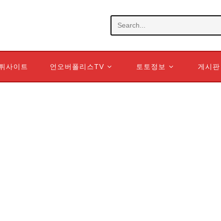
Search
this
website
튀사이트
언오버폴리스TV
토토정보
게시판