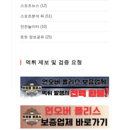
스포츠뉴스
(12)
스포츠분석 픽
(51)
안전놀이터
(10)
토토 정보공유
(25)
먹튀 제보 및 검증 요청