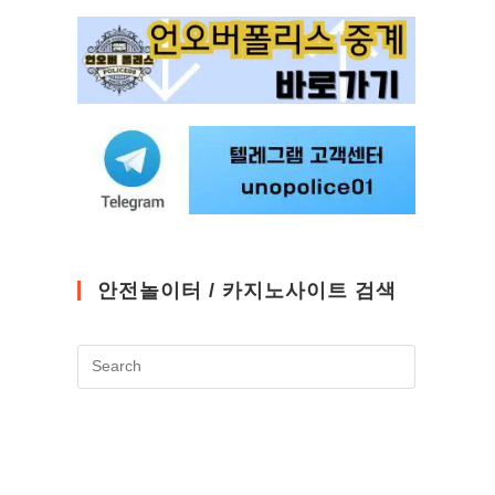
안전놀이터 / 카지노사이트 검색
Press
Escape
to
close
the
search