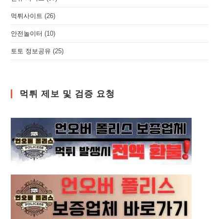
먹튀사이트
(26)
안전놀이터
(10)
토토 정보공유
(25)
먹튀 제보 및 검증 요청