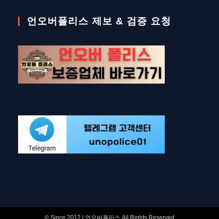
언오버폴리스 제보 & 검증 요청
© Since 2012 | 언오버폴리스 All Rights Reserved