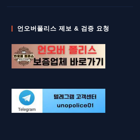
언오버폴리스 제보 & 검증 요청