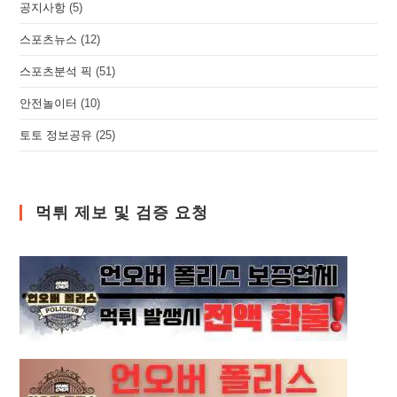
공지사항
(5)
스포츠뉴스
(12)
스포츠분석 픽
(51)
안전놀이터
(10)
토토 정보공유
(25)
먹튀 제보 및 검증 요청