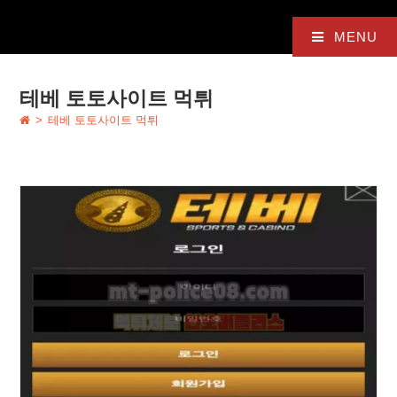
MENU
테베 토토사이트 먹튀
>
테베 토토사이트 먹튀