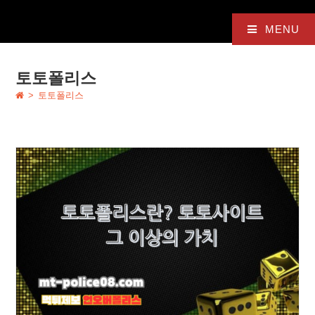
MENU
토토폴리스
>
토토폴리스