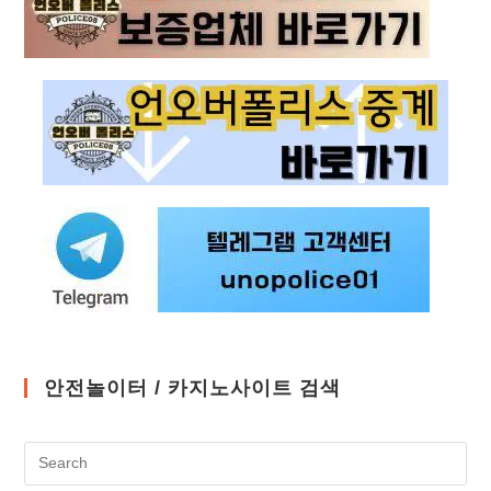
안전놀이터 / 카지노사이트 검색
Pre
Es