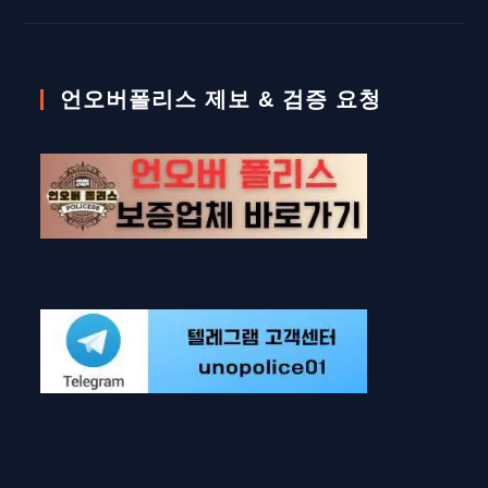
언오버폴리스 제보 & 검증 요청