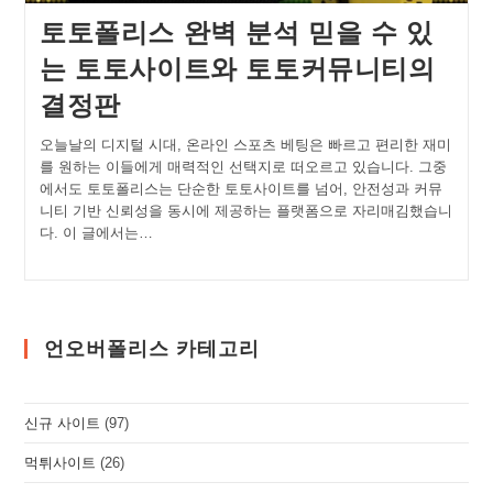
토토폴리스 완벽 분석 믿을 수 있
는 토토사이트와 토토커뮤니티의
결정판
오늘날의 디지털 시대, 온라인 스포츠 베팅은 빠르고 편리한 재미
를 원하는 이들에게 매력적인 선택지로 떠오르고 있습니다. 그중
에서도 토토폴리스는 단순한 토토사이트를 넘어, 안전성과 커뮤
니티 기반 신뢰성을 동시에 제공하는 플랫폼으로 자리매김했습니
다. 이 글에서는…
언오버폴리스 카테고리
신규 사이트
(97)
먹튀사이트
(26)