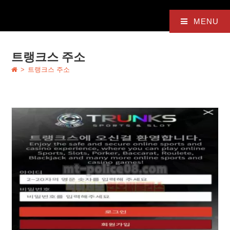
MENU
트랭크스 주소
>
트랭크스 주소