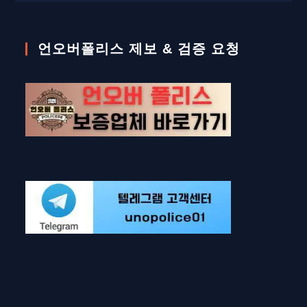
언오버폴리스 제보 & 검증 요청