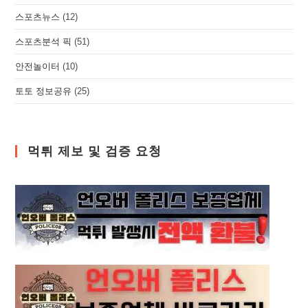
스포츠뉴스
(12)
스포츠분석 픽
(51)
안전놀이터
(10)
토토 정보공유
(25)
먹튀 제보 및 검증 요청