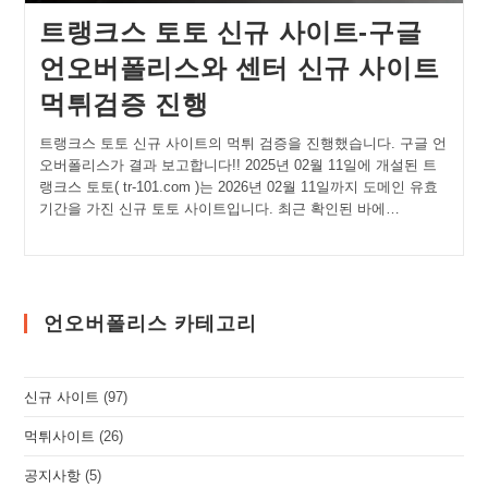
트랭크스 토토 신규 사이트-구글
언오버폴리스와 센터 신규 사이트
먹튀검증 진행
트랭크스 토토 신규 사이트의 먹튀 검증을 진행했습니다. 구글 언
오버폴리스가 결과 보고합니다!! 2025년 02월 11일에 개설된 트
랭크스 토토( tr-101.com )는 2026년 02월 11일까지 도메인 유효
기간을 가진 신규 토토 사이트입니다. 최근 확인된 바에…
언오버폴리스 카테고리
신규 사이트
(97)
먹튀사이트
(26)
공지사항
(5)