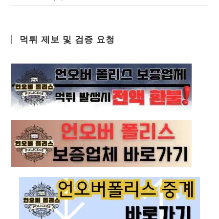
먹튀 제보 및 검증 요청