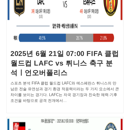
2025년 6월 21일 07:00 FIFA 클럽
월드컵 LAFC vs 튀니스 축구 분
석ㅣ언오버폴리스
스포츠 분석 FIFA 클럽 월드컵 LAFC와 에스페란스 튀니스의 만
남은 전술 유연성과 경기 환경 적응력이라는 두 가지 요소에서 큰
차이를 보이는 경기다. LAFC는 자국 경기장과 친숙한 체력·기후
조건을 바탕으로 공격 전개에서…