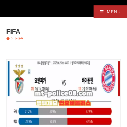
MENU
FIFA
>
FIFA