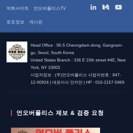
먹튀사이트
언오버폴리스TV
토토정보
게시판
Head Office : 95-5 Cheongdam-dong, Gangnam-
gu, Seoul, South Korea
United States Branch : 336 E 15th street #4E, New
York, NY 10003
사업자정보 : (주)언오버폴리스 사업자번호 : 847-
12-00924 | 대표이사 안지만 | HP : 010-2157-5969
언오버폴리스 제보 & 검증 요청