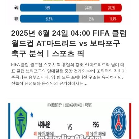
2025년 6월 24일 04:00 FIFA 클럽
월드컵 AT마드리드 vs 보타포구
축구 분석ㅣ스포츠 픽
FIFA 클럽 월드컵 스포츠 픽 유럽의 강호 AT마드리드와 남미 대
표 클럽 보타포구의 맞대결은 중앙 전개와 수비 조직력의 격차가
주목되는 승부입니다. 양 팀 모두 포메이션 구조는 유사하지만,
전술적 완성도와 움직임의 유기성에서는…