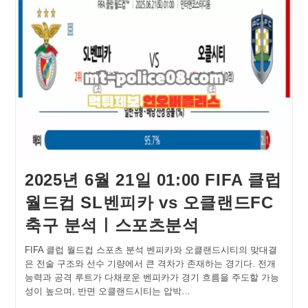
2025년 6월 21일 01:00 FIFA 클럽
월드컵 SL벤피카 vs 오클랜드FC
축구 분석ㅣ스포츠분석
FIFA 클럽 월드컵 스포츠 분석 벤피카와 오클랜드시티의 맞대결
은 전술 구조와 선수 기량에서 큰 격차가 존재하는 경기다. 전개
능력과 공격 루트가 다채로운 벤피카가 경기 흐름을 주도할 가능
성이 높으며, 반면 오클랜드시티는 압박…