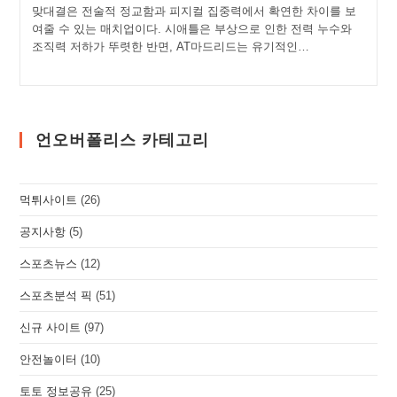
맞대결은 전술적 정교함과 피지컬 집중력에서 확연한 차이를 보
여줄 수 있는 매치업이다. 시애틀은 부상으로 인한 전력 누수와
조직력 저하가 뚜렷한 반면, AT마드리드는 유기적인…
언오버폴리스 카테고리
먹튀사이트
(26)
공지사항
(5)
스포츠뉴스
(12)
스포츠분석 픽
(51)
신규 사이트
(97)
안전놀이터
(10)
토토 정보공유
(25)