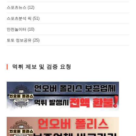
스포츠뉴스
(12)
스포츠분석 픽
(51)
안전놀이터
(10)
토토 정보공유
(25)
먹튀 제보 및 검증 요청