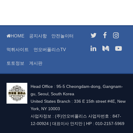
clo
the
sea
pan
HOME
공지사항
안전놀이터
먹튀사이트
언오버폴리스TV
토토정보
게시판
Head Office : 95-5 Cheongdam-dong, Gangnam-
gu, Seoul, South Korea
United States Branch : 336 E 15th street #4E, New
York, NY 10003
사업자정보 : (주)언오버폴리스 사업자번호 : 847-
12-00924 | 대표이사 안지만 | HP : 010-2157-5969