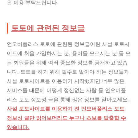
은 이용 부탁드립니다.
토토에 관련된 정보글
언오버폴리스 토토에 관련된 정보글이란 사설 토토사
이트에 처음 가입하시는 분, 용어를 모르시는 분 등 모
든 회원들을 위해 여러 중요한 정보를 공개하고 있습
니다. 토토를 하기 위해 필수로 알아야 하는 정보들과
사설 토토사이트를 이용하기 시작했지만 너무 많은
서비스들 때문에 어떻게 정신없는 사람 등 언오버폴
리스 토토 정보성 글을 통해 많은 정보를 알아보세요.
사설 토토사이트를 이용하기 전 언오버폴리스 토토
정보성 글만 읽어보더라도 누구나 초보를 탈출할 수
있습니다.