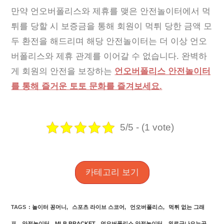
만약 언오버폴리스와 제휴를 맺은 안전놀이터에서 먹
튀를 당할 시 보증금을 통해 회원이 먹튀 당한 금액 모
두 환전을 해드리며 해당 안전놀이터는 더 이상 언오
버폴리스와 제휴 관계를 이어갈 수 없습니다. 완벽하
게 회원의 안전을 보장하는
언오버폴리스 안전놀이터
를 통해 즐거운 토토 문화를 즐겨보세요.
5/5 - (1 vote)
카테고리 보기
TAGS
:
놀이터 꽁머니
,
스포츠 라이브 스코어
,
언오버폴리스
,
먹튀 없는 그래
프
,
안전놀이터
,
MLB BRACKET
,
언오버폴리스 안전놀이터
,
위로금나오는곳
,