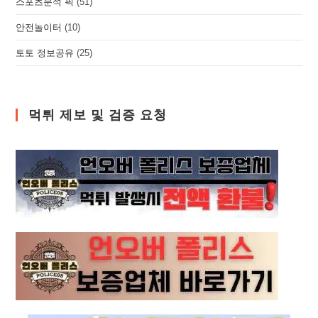
스포츠분석 픽
(51)
안전놀이터
(10)
토토 정보공유
(25)
먹튀 제보 및 검증 요청