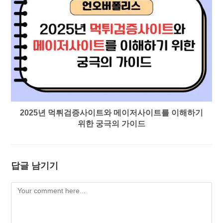
2025년 먹튀검증사이트와 메이저사이트를 이해하기
위한 궁극의 가이드
답글 남기기
Comment