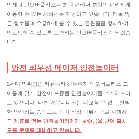
언제나 언오버폴리스는 회원 편에서 회원의 편리하게
이용할 수 있는 서비스를 제공하고 있습니다. 더욱 많
은 정보들과 유용하게 쓸 수 있는 꿀팁들을 정리하여
업로드할 수 있도록 노력하는 언오버폴리스가 되겠습
니다.
안전 최우선 메이저 안전놀이터
2세대 먹튀검증 커뮤니티 선두주자 언오버폴리스 그
이름에 맞게 안전이 보증된 안전놀이터를 소개해드리
고 있습니다. 다른 커뮤니티와는 비교할 수 없는 완벽
한 안전성을 중점으로 삼아 직접 먹튀검증을 시행하
고
제휴를 맺는 안전놀이터에게 보증금을 받아 혹시
모를 문제를 대비하고 있습니다.