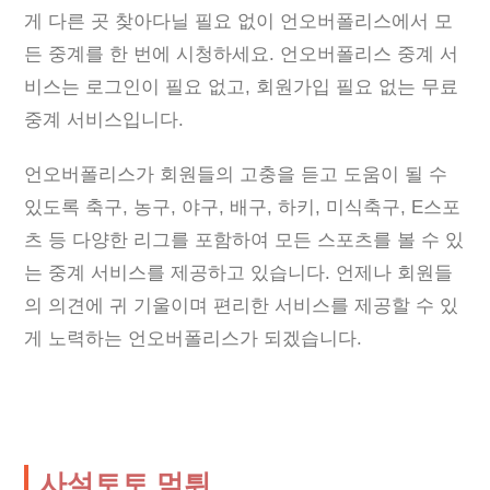
게 다른 곳 찾아다닐 필요 없이 언오버폴리스에서 모
든 중계를 한 번에 시청하세요. 언오버폴리스 중계 서
비스는 로그인이 필요 없고, 회원가입 필요 없는 무료
중계 서비스입니다.
언오버폴리스가 회원들의 고충을 듣고 도움이 될 수
있도록 축구, 농구, 야구, 배구, 하키, 미식축구, E스포
츠 등 다양한 리그를 포함하여 모든 스포츠를 볼 수 있
는 중계 서비스를 제공하고 있습니다. 언제나 회원들
의 의견에 귀 기울이며 편리한 서비스를 제공할 수 있
게 노력하는 언오버폴리스가 되겠습니다.
사설토토 먹튀