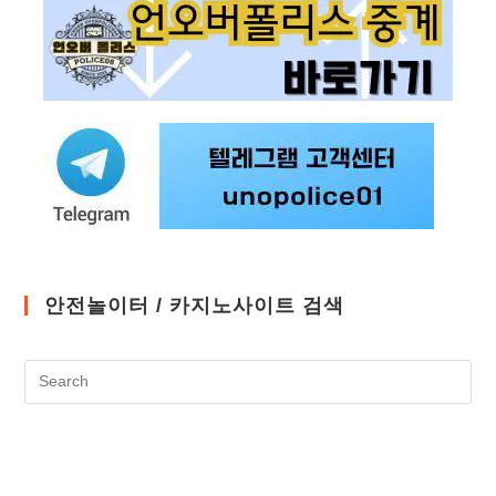
안전놀이터 / 카지노사이트 검색
Pre
Es
to
clo
the