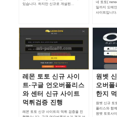
네 토토( nene
있습니다. 하지만 신규로 개설된…
일까지 도메인
사이트입니다.
레몬 토토 신규 사이
원벳 신
트-구글 언오버폴리스
오버폴
와 센터 신규 사이트
한지 먹
먹튀검증 진행
원벳 신규 토
폴리스와 함께
레몬 토토 신규 사이트의 먹튀 검증을 진
원벳 토토사이트
행했습니다. 구글 언오버폴리스가 결과 보