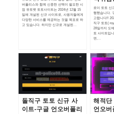
버폴리스와 함께 신중한 선택이 필요한 시
로이 토토 신
점 유토벳 토토사이트는 2024년 12월 15
행했습니다. 
일에 개설된 신규 사이트로, 사용자들에게
고합니다!! 20
다양한 서비스를 제공하는 것을 목표로 하
직구 토토( roy
고 있습니다. 하지만 신규로 개설된…
28일까지 도
토 사이트입니
면,…
돌직구 토토 신규 사
해적단 
이트-구글 언오버폴리
언오버