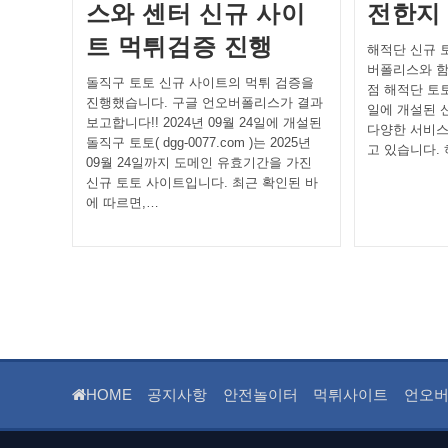
스와 센터 신규 사이
전한지 
트 먹튀검증 진행
해적단 신규 
버폴리스와 함
돌직구 토토 신규 사이트의 먹튀 검증을
점 해적단 토토
진행했습니다. 구글 언오버폴리스가 결과
일에 개설된 
보고합니다!! 2024년 09월 24일에 개설된
다양한 서비스
돌직구 토토( dgg-0077.com )는 2025년
고 있습니다.
09월 24일까지 도메인 유효기간을 가진
신규 토토 사이트입니다. 최근 확인된 바
에 따르면,…
HOME
공지사항
안전놀이터
먹튀사이트
언오버