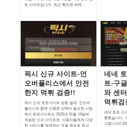
토 사이트입니다. 최근 확인된 바에…
픽시 신규 사이트-언
네네 토
오버폴리스에서 안전
트-구
한지 먹튀 검증!!
와 센터
먹튀검
픽시 신규 토토사이트 검증 결과: 언오버
폴리스와 함께 신중한 선택이 필요한 시점
네네 토토 신
픽시 토토사이트는 2025년 01월 19일에
행했습니다. 
개설된 신규 사이트로, 사용자들에게 다양
고합니다!! 20
한 서비스를 제공하는 것을 목표로 하고