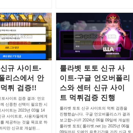
신규 사이트-
룰라벳 토토 신규 사
폴리스에서 안
이트-구글 언오버폴리
먹튀 검증!!
스와 센터 신규 사이
트 먹튀검증 진행
토토사이트 검증 결과: 언오
께 신중한 선택이 필요한 시
룰라벳 토토 신규 사이트의 먹튀 검증을
사이트는 2023년 03월 14
진행했습니다. 구글 언오버폴리스가 결과
신규 사이트로, 사용자들에게
보고합니다!! 2024년 06월 09일에 개설된
를 제공하는 것을 목표로 하
룰라벳 토토( 룰라벳.net )는 2025년 06월
 하지만 신규로 개설된…
09일까지 도메인 유효기간을 가진 신규 토