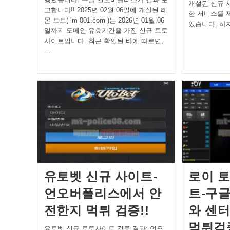
개설된 신규 
고합니다!! 2025년 02월 06일에 개설된 레
한 서비스를 
몬 토토( lm-001.com )는 2026년 01월 06
있습니다. 하
일까지 도메인 유효기간을 가진 신규 토토
사이트입니다. 최근 확인된 바에 따르면,
…
유토벳 신규 사이트-
로이 토
언오버폴리스에서 안
트-구
전한지 먹튀 검증!!
와 센터
먹튀검
유토벳 신규 토토사이트 검증 결과: 언오