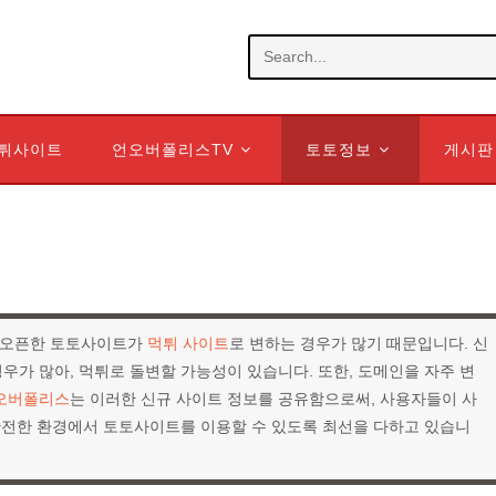
Search
this
website
튀사이트
언오버폴리스TV
토토정보
게시판
 오픈한 토토사이트가
먹튀 사이트
로 변하는 경우가 많기 때문입니다. 신
우가 많아, 먹튀로 돌변할 가능성이 있습니다. 또한, 도메인을 자주 변
오버폴리스
는 이러한 신규 사이트 정보를 공유함으로써, 사용자들이 사
 안전한 환경에서 토토사이트를 이용할 수 있도록 최선을 다하고 있습니