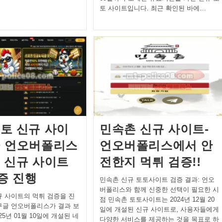
토 사이트입니다. 최근 확인된 바에…
토 신규 사이
민속촌 신규 사이트-
글 언오버폴리스
언오버폴리스에서 안
 신규 사이트
전한지 먹튀 검증!!
증 진행
민속촌 신규 토토사이트 검증 결과: 언오
버폴리스와 함께 신중한 선택이 필요한 시
규 사이트의 먹튀 검증을 진
점 민속촌 토토사이트는 2024년 12월 20
구글 언오버폴리스가 결과 보
일에 개설된 신규 사이트로, 사용자들에게
25년 01월 10일에 개설된 네
다양한 서비스를 제공하는 것을 목표로 하