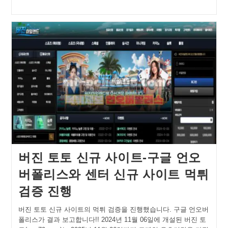
버진 토토 신규 사이트-구글 언오
버폴리스와 센터 신규 사이트 먹튀
검증 진행
버진 토토 신규 사이트의 먹튀 검증을 진행했습니다. 구글 언오버
폴리스가 결과 보고합니다!! 2024년 11월 06일에 개설된 버진 토