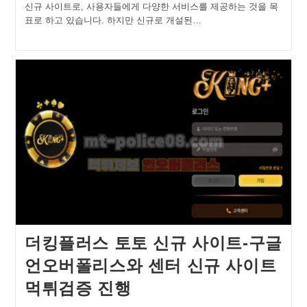
신규 사이트로, 사용자들에게 다양한 서비스를 제공하는 것을 목
표로 하고 있습니다. 하지만 신규로 개설된…
더킹플러스 토토 신규 사이트-구글
언오버폴리스와 센터 신규 사이트
먹튀검증 진행