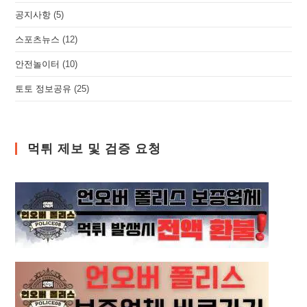
공지사항
(5)
스포츠뉴스
(12)
안전놀이터
(10)
토토 정보공유
(25)
먹튀 제보 및 검증 요청