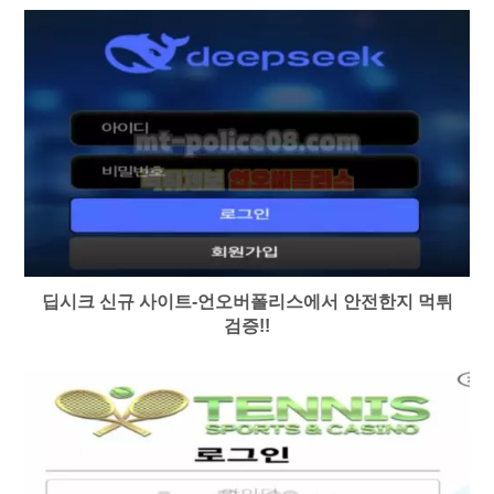
딥시크 신규 사이트-언오버폴리스에서 안전한지 먹튀
검증!!