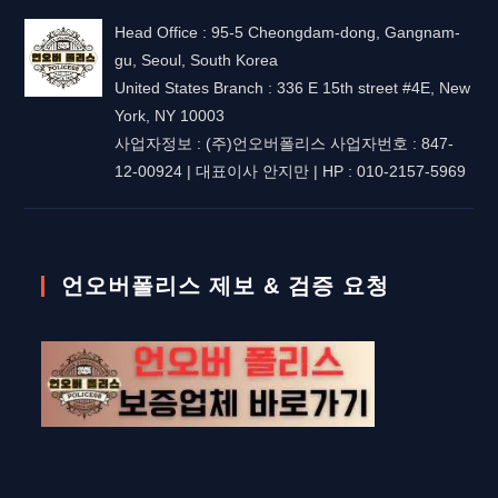
Head Office : 95-5 Cheongdam-dong, Gangnam-
gu, Seoul, South Korea
United States Branch : 336 E 15th street #4E, New
York, NY 10003
사업자정보 : (주)언오버폴리스 사업자번호 : 847-
12-00924 | 대표이사 안지만 | HP : 010-2157-5969
언오버폴리스 제보 & 검증 요청