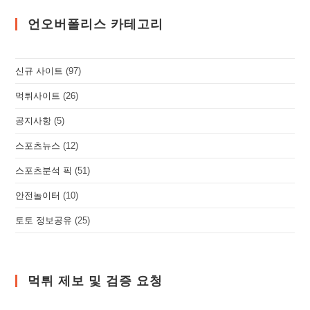
to
언오버폴리스 카테고리
comment
신규 사이트
(97)
먹튀사이트
(26)
공지사항
(5)
스포츠뉴스
(12)
스포츠분석 픽
(51)
안전놀이터
(10)
토토 정보공유
(25)
먹튀 제보 및 검증 요청