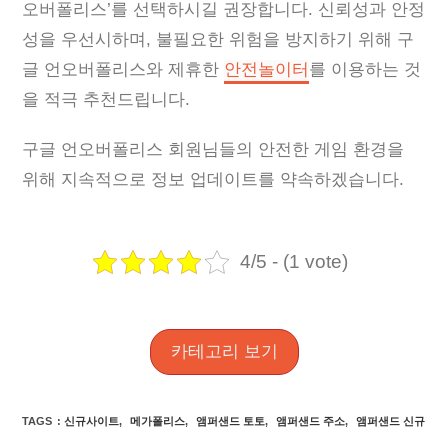
오버폴리스’를 선택하시길 권장합니다. 신뢰성과 안정
성을 우선시하며, 불필요한 위험을 방지하기 위해 구
글 언오버폴리스와 제휴한
안전놀이터
를 이용하는 것
을 적극 추천드립니다.
구글 언오버폴리스 회원님들의 안전한 게임 환경을
위해 지속적으로 정보 업데이트를 약속하겠습니다.
4/5 - (1 vote)
카테고리 보기
TAGS
:
신규사이트
,
메가폴리스
,
앰퍼샌드 토토
,
앰퍼샌드 주소
,
앰퍼샌드 신규