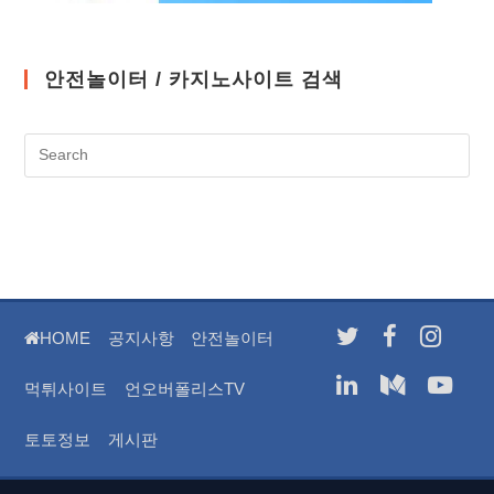
안전놀이터 / 카지노사이트 검색
Pre
Es
to
clo
the
sea
pan
HOME
공지사항
안전놀이터
먹튀사이트
언오버폴리스TV
토토정보
게시판