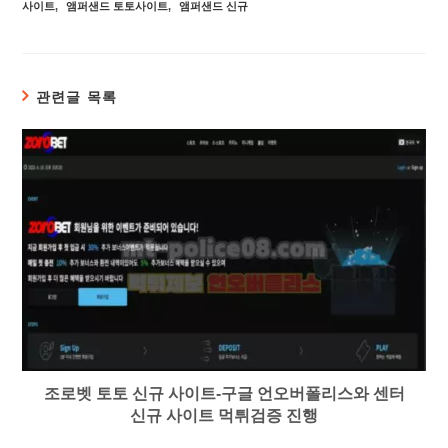
사이트
,
앰퍼샌드 토토사이트
,
앰퍼샌드 신규
관련글 목록
조로벳 토토 신규 사이트-구글 언오버폴리스와 센터
신규 사이트 먹튀검증 진행