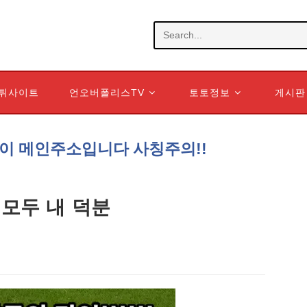
Search
this
website
튀사이트
언오버폴리스TV
토토정보
게시판
om 이 메인주소입니다 사칭주의!!
모두 내 덕분