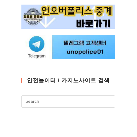
안전놀이터 / 카지노사이트 검색
Press
Escape
to
close
the
search