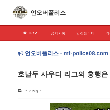
언오버폴리스
HOME
공지사항
안전놀이터
먹
언오버폴리스 - mt-police08.c
호날두 사우디 리그의 흥행은 
Post
스포츠뉴스
category: