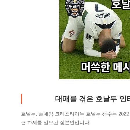
대패를 겪은 호날두 인
호날두, 풀네임 크리스티아누 호날두 선수는 202
큰 화제를 일으킨 장본인입니다.