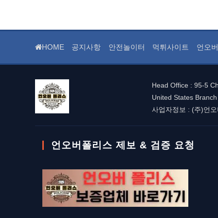
or
username
to
comment
HOME
공지사항
안전놀이터
먹튀사이트
언오버
Head Office : 95-5 
United States Branch
사업자정보 : (주)언오버폴
언오버폴리스 제보 & 검증 요청