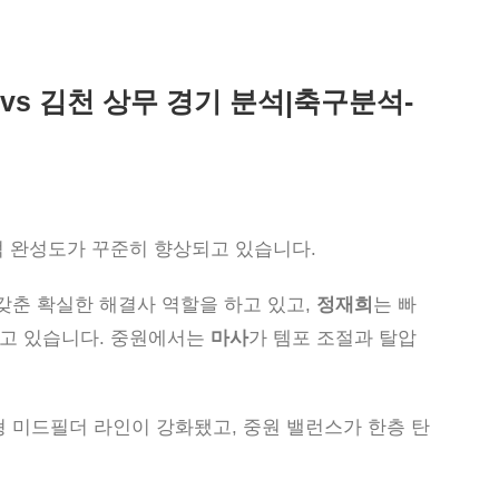
즌 vs 김천 상무 경기 분석|축구분석-
적 완성도가 꾸준히 향상되고 있습니다.
갖춘 확실한 해결사 역할을 하고 있고,
정재희
는 빠
끌고 있습니다. 중원에서는
마사
가 템포 조절과 탈압
 미드필더 라인이 강화됐고, 중원 밸런스가 한층 탄