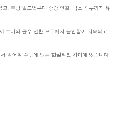
고, 후방 빌드업부터 중앙 연결, 박스 침투까지 유
에서 수비와 공수 전환 모두에서 불안함이 지속되고
에서 벌어질 수밖에 없는
현실적인 차이
에 있습니다.