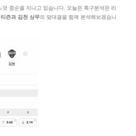
느덧 중순을 지나고 있습니다. 오늘은 축구분석은 리
시티즌과 김천 상무
의 맞대결을 함께 분석해보겠습니