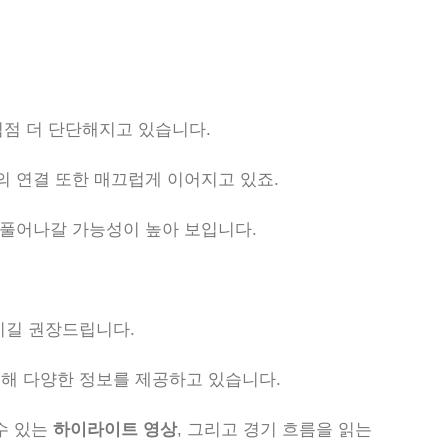
점점 더 단단해지고 있습니다.
의 연결 또한 매끄럽게 이어지고 있죠.
 풀어나갈 가능성이 높아 보입니다.
시길 권장드립니다.
해 다양한 정보를 제공하고 있습니다.
 수 있는
하이라이트 영상
, 그리고 경기 흐름을 읽는