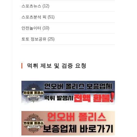
스포츠뉴스
(12)
스포츠분석 픽
(51)
안전놀이터
(10)
토토 정보공유
(25)
먹튀 제보 및 검증 요청