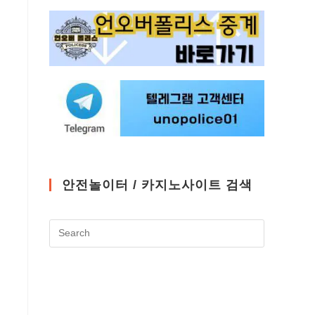
안전놀이터 / 카지노사이트 검색
Press
Escape
to
close
the
search