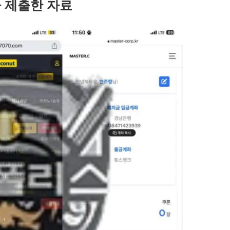
 제출한 자료