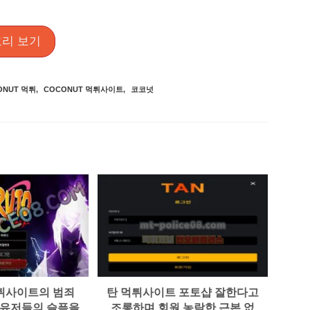
리 보기
ONUT 먹튀
,
COCONUT 먹튀사이트
,
코코넛
먹튀사이트의 범죄
탄 먹튀사이트 포토샵 잘한다고
 유저들의 슬픔을
조롱하며 회원 농락한 근본 없