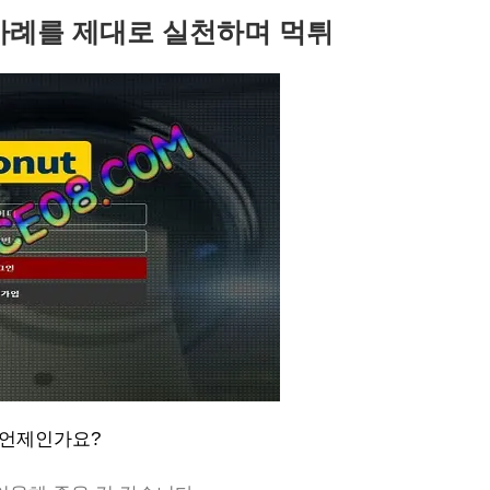
튀사례를 제대로 실천하며 먹튀
 언제인가요?