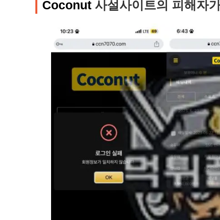
Coconut
사설사이트의 피해자가